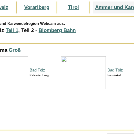
eiz
Vorarlberg
Tirol
Ammer und Kar
und Karwendelregion Webcam aus:
ölz
Teil 1
, Teil 2 -
Blomberg Bahn
ama
Groß
Bad Tölz
Bad Tölz
Kalvarienberg
Isarwinkel