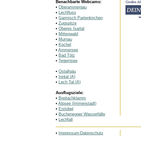
Benachbarte Webcams:
•
Oberammergau
•
Lechfluss
•
Garmisch Partenkirchen
•
Zugspitze
•
Oberes Isartal
•
Mittenwald
•
Murnau
•
Kochel
•
Ammersee
•
Bad Tölz
•
Tegernsee
•
Ostallgäu
•
Inntal (A)
•
Lech Tal (A)
Ausflugsziele:
•
Breitachklamm
•
Alpsee (Immenstadt)
•
Eistobel
•
Buchenegger Wasserfälle
•
Lechfall
•
Impressum-Datenschutz