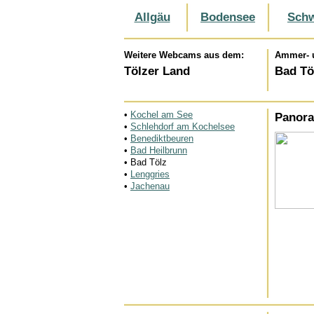
Allgäu
Bodensee
Schw
Weitere Webcams aus dem:
Ammer- 
Tölzer Land
Bad T
•
Kochel am See
Panor
•
Schlehdorf am Kochelsee
•
Benediktbeuren
•
Bad Heilbrunn
• Bad Tölz
•
Lenggries
•
Jachenau