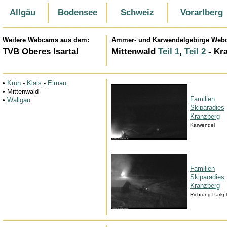
Allgäu
Bodensee
Schweiz
Vorarlberg
Weitere Webcams aus dem:
Ammer- und Karwendelgebirge Web
TVB Oberes Isartal
Mittenwald
Teil 1
,
Teil 2
- Kr
•
Krün
-
Klais
-
Elmau
• Mittenwald
Familien
•
Wallgau
Skiparadies
Kranzberg
Karwendel
Familien
Skiparadies
Kranzberg
Richtung Parkpl