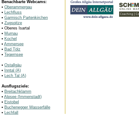
Benachbarte Webcams:
•
Oberammergau
•
Lechfluss
•
Garmisch Partenkirchen
•
Zugspitze
• Oberes Isartal
•
Murnau
•
Kochel
•
Ammersee
•
Bad Tölz
•
Tegernsee
•
Ostallgäu
•
Inntal (A)
•
Lech Tal (A)
Ausflugsziele:
•
Breitachklamm
•
Alpsee (Immenstadt)
•
Eistobel
•
Buchenegger Wasserfälle
•
Lechfall