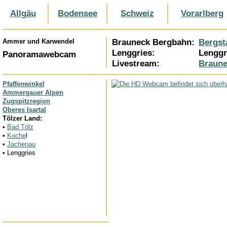
Allgäu
Bodensee
Schweiz
Vorarlberg
Ammer und Karwendel
Brauneck Bergbahn:
Bergst
Lenggries:
Lenggr
Panoramawebcam
Livestream:
Braune
Pfaffenwinkel
Ammergauer Alpen
Zugspitzregion
Oberes Isartal
Tölzer Land:
•
Bad Tölz
•
Koche
l
•
Jachenau
• Lenggries