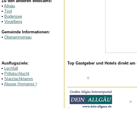
Zu den anderen Webcams:
•
Allgäu
•
Tirol
•
Bodensee
•
Vorarlberg
Gemeinde Informationen:
•
Oberammergau
Ausflugsziele:
Top Gastgeber und Hotels direkt am 
•
Lechfall
•
Pöllatschlucht
•
Starzlachklamm
•
Alpsee (Immenst.)
: