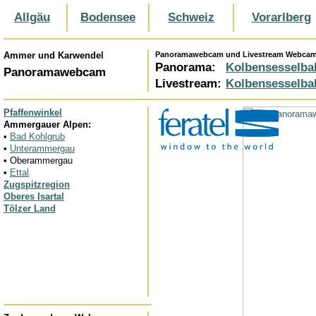
Allgäu
Bodensee
Schweiz
Vorarlberg
Ammer und Karwendel
Panoramawebcam und Livestream Webca
Panorama:
Kolbensesselba
Panoramawebcam
Livestream:
Kolbensesselba
Pfaffenwinkel
Ammergauer Alpen:
•
Bad Kohlgrub
•
Unterammergau
• Oberammergau
•
Ettal
Zugspitzregion
Oberes Isartal
Tölzer Land