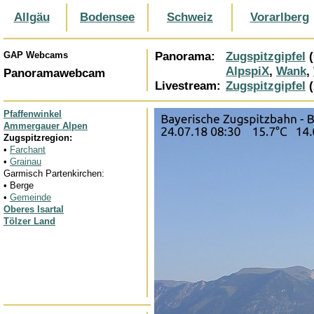
Allgäu
Bodensee
Schweiz
Vorarlberg
GAP Webcams
Panorama:
Zugspitzgipfel
(
AlpspiX
,
Wank
,
Panoramawebcam
Livestream:
Zugspitzgipfel
(
Pfaffenwinkel
Ammergauer Alpen
Zugspitzregion:
•
Farchant
•
Grainau
Garmisch Partenkirchen:
• Berge
•
Gemeinde
Oberes Isartal
Tölzer Land