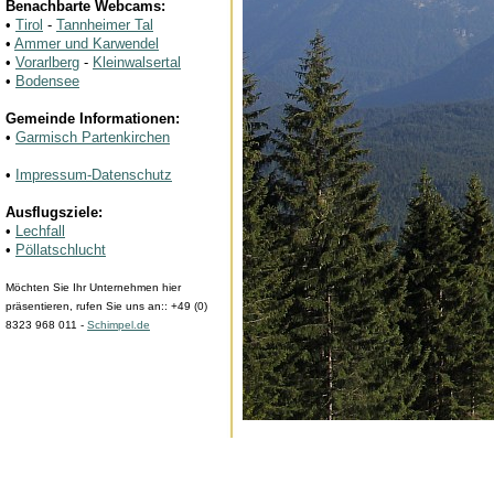
Benachbarte Webcams:
•
Tirol
-
Tannheimer Tal
•
Ammer und Karwendel
•
Vorarlberg
-
Kleinwalsertal
•
Bodensee
Gemeinde Informationen:
•
Garmisch Partenkirchen
•
Impressum-Datenschutz
Ausflugsziele:
•
Lechfall
•
Pöllatschlucht
Möchten Sie Ihr Unternehmen hier
präsentieren, rufen Sie uns an:: +49 (0)
8323 968 011 -
Schimpel.de