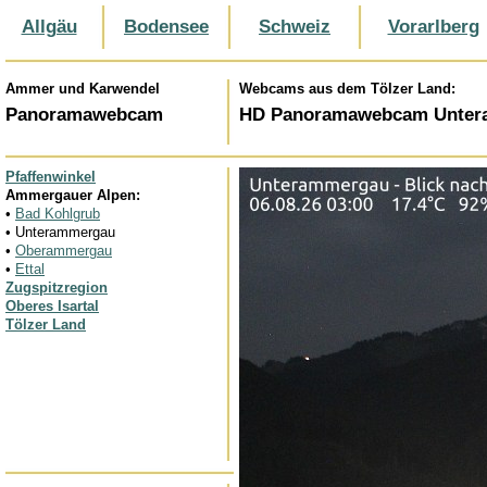
Allgäu
Bodensee
Schweiz
Vorarlberg
Ammer und Karwendel
Webcams aus dem Tölzer Land:
Panoramawebcam
HD Panoramawebcam Untera
Pfaffenwinkel
Ammergauer Alpen:
•
Bad Kohlgrub
• Unterammergau
•
Oberammergau
•
Ettal
Zugspitzregion
Oberes Isartal
Tölzer Land